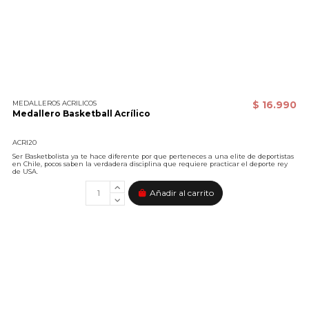
MEDALLEROS ACRILICOS
$ 16.990
Medallero Basketball Acrílico
ACRI20
Ser Basketbolista ya te hace diferente por que perteneces a una elite de deportistas
en Chile, pocos saben la verdadera disciplina que requiere practicar el deporte rey
de USA.
Añadir al carrito