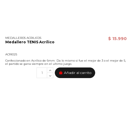
MEDALLEROS ACRILICOS
$ 15.990
Medallero TENIS Acrílico
ACRI025
Confeccionado en Acrílico de 6mm Da lo mismo si fue el mejor de 3 o el mejor de 5,
el partido se gana siempre en el ultimo juego.
Añadir al carrito