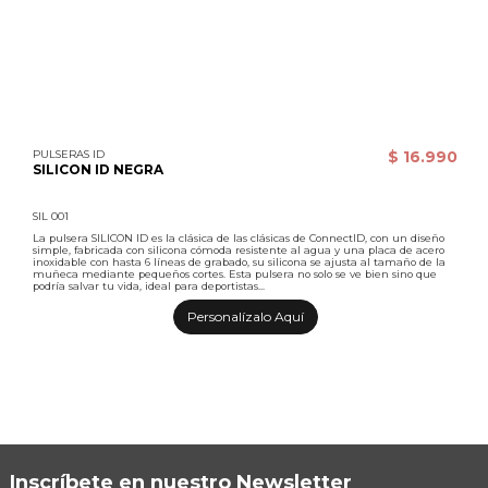
PULSERAS ID
$ 16.990
SILICON ID NEGRA
SIL 001
La pulsera SILICON ID es la clásica de las clásicas de ConnectID, con un diseño
simple, fabricada con silicona cómoda resistente al agua y una placa de acero
inoxidable con hasta 6 líneas de grabado, su silicona se ajusta al tamaño de la
muñeca mediante pequeños cortes. Esta pulsera no solo se ve bien sino que
podría salvar tu vida, ideal para deportistas...
Personalízalo Aquí
Inscríbete en nuestro Newsletter