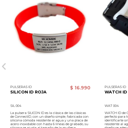
PULSERAS ID
PULSERAS ID
$ 16.990
SILICON ID ROJA
WATCH ID
SIL 004
WAT 004
La pulsera SILICON ID es la clásica de las clásicas
WATCH ID de C
de ConnectID, con un diseño simple, fabricada con
perfecto para t
silicona cómoda resistente al agua y una placa de
identificarte 
acero inoxidable con hasta 6 líneas de grabado, su
resistente al a
silicona se ajusta al tamaño de la muñeca
diseño se adecu