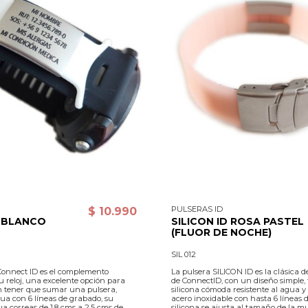
PULSERAS ID
$ 10.990
 BLANCO
SILICON ID ROSA PASTEL
(FLUOR DE NOCHE)
SIL 012
onnect ID es el complemento
La pulsera SILICON ID es la clásica de
u reloj, una excelente opción para
de ConnectID, con un diseño simple,
sin tener que sumar una pulsera,
silicona cómoda resistente al agua 
gua con 6 líneas de grabado, su
acero inoxidable con hasta 6 líneas 
a correas de 1,8 cms a 2,5 cms de
silicona se ajusta al tamaño de la 