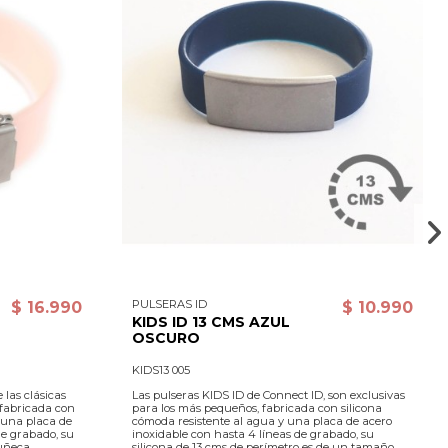
PULSERAS ID
$ 16.990
$ 10.990
KIDS ID 13 CMS AZUL
OSCURO
KIDS13 005
 las clásicas
Las pulseras KIDS ID de Connect ID, son exclusivas
 fabricada con
para los más pequeños, fabricada con silicona
y una placa de
cómoda resistente al agua y una placa de acero
de grabado, su
inoxidable con hasta 4 líneas de grabado, su
muñeca
silicona de 13 cms de perímetro es de un tamaño