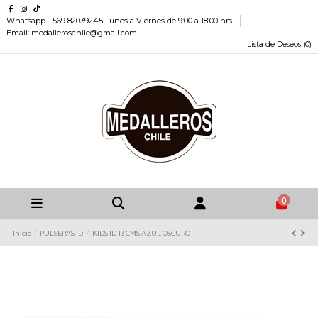
Whatsapp +569 82039245 Lunes a Viernes de 9:00 a 18:00 hrs.
Email: medalleroschile@gmail.com
Lista de Deseos (
0
)
0
Inicio
PULSERAS ID
KIDS ID 13 CMS AZUL OSCURO