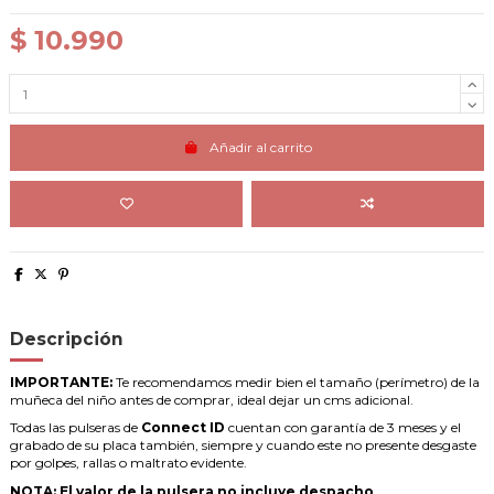
$ 10.990
Añadir al carrito
Descripción
IMPORTANTE:
Te recomendamos medir bien el tamaño (perímetro) de la
muñeca del niño antes de comprar, ideal dejar un cms adicional.
Todas las pulseras de
Connect ID
cuentan con garantía de 3 meses y el
grabado de su placa también, siempre y cuando este no presente desgaste
por golpes, rallas o maltrato evidente.
NOTA: El valor de la pulsera no incluye despacho