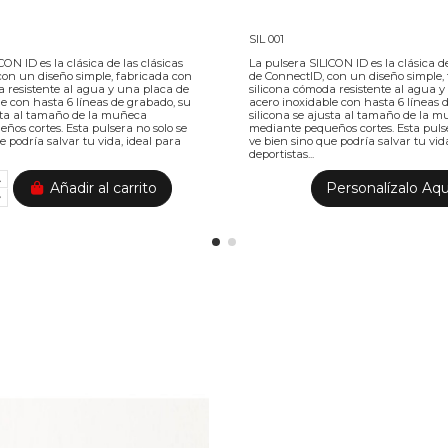
SIL 001
CON ID es la clásica de las clásicas
La pulsera SILICON ID es la clásica de
con un diseño simple, fabricada con
de ConnectID, con un diseño simple,
a resistente al agua y una placa de
silicona cómoda resistente al agua 
le con hasta 6 líneas de grabado, su
acero inoxidable con hasta 6 líneas 
usta al tamaño de la muñeca
silicona se ajusta al tamaño de la 
ños cortes. Esta pulsera no solo se
mediante pequeños cortes. Esta pulse
e podría salvar tu vida, ideal para
ve bien sino que podría salvar tu vid
deportistas...
Añadir al carrito
Personalízalo Aqu