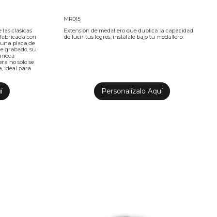
MR015
 las clásicas
Extensión de medallero que duplica la capacidad
 fabricada con
de lucir tus logros, instálalo bajo tu medallero.
y una placa de
de grabado, su
muñeca
ra no solo se
a, ideal para
í
Personalízalo Aquí