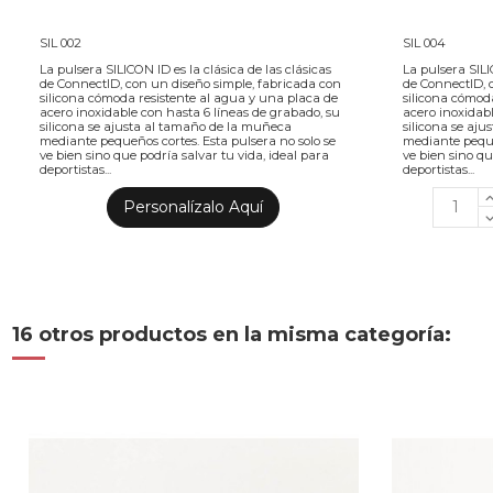
SIL 002
SIL 004
La pulsera SILICON ID es la clásica de las clásicas
La pulsera SILI
de ConnectID, con un diseño simple, fabricada con
de ConnectID, 
silicona cómoda resistente al agua y una placa de
silicona cómod
acero inoxidable con hasta 6 líneas de grabado, su
acero inoxidab
silicona se ajusta al tamaño de la muñeca
silicona se aj
mediante pequeños cortes. Esta pulsera no solo se
mediante peque
ve bien sino que podría salvar tu vida, ideal para
ve bien sino qu
deportistas...
deportistas...
Personalízalo Aquí
16 otros productos en la misma categoría: