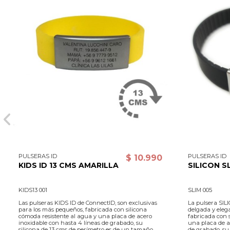
PULSERAS ID
PULSERAS ID
$ 10.990
KIDS ID 13 CMS AMARILLA
SILICON S
KIDS13 001
SLIM 005
Las pulseras KIDS ID de ConnectID, son exclusivas
La pulsera SIL
para los más pequeños, fabricada con silicona
delgada y eleg
cómoda resistente al agua y una placa de acero
fabricada con 
inoxidable con hasta 4 líneas de grabado, su
una placa de a
silicona de 13 cms de perímetro es de un tamaño
de grabado, su 