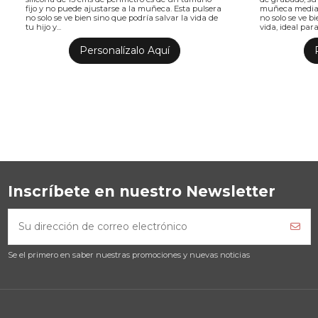
fijo y no puede ajustarse a la muñeca. Esta pulsera
muñeca median
no solo se ve bien sino que podría salvar la vida de
no solo se ve b
tu hijo y...
vida, ideal para
Personalízalo Aquí
Inscríbete en nuestro Newsletter
Se el primero en saber nuestras promociones y nuevas noticias