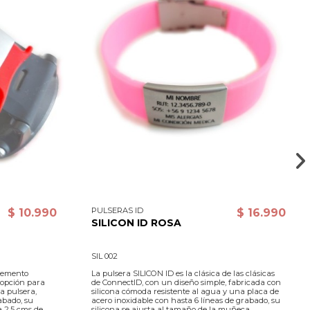
PULSERAS ID
$ 10.990
$ 16.990
SILICON ID ROSA
SIL 002
lemento
La pulsera SILICON ID es la clásica de las clásicas
e opción para
de ConnectID, con un diseño simple, fabricada con
a pulsera,
silicona cómoda resistente al agua y una placa de
abado, su
acero inoxidable con hasta 6 líneas de grabado, su
a 2,5 cms de
silicona se ajusta al tamaño de la muñeca