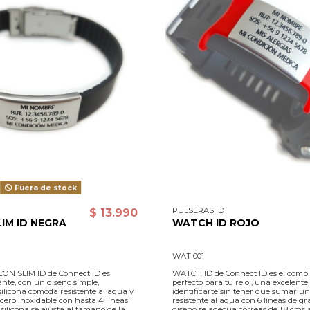
Fuera de stock
PULSERAS ID
$ 13.990
LIM ID NEGRA
WATCH ID ROJO
WAT 001
ICON SLIM ID de Connect ID es
WATCH ID de Connect ID es el comp
ante, con un diseño simple,
perfecto para tu reloj, una excelent
silicona cómoda resistente al agua y
identificarte sin tener que sumar un
cero inoxidable con hasta 4 líneas
resistente al agua con 6 líneas de gr
silicona se ajusta al tamaño de la
diseño se adecua correas de 1,8 cms 