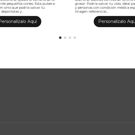
te pequeños cortes. Esta pulsera
grosor. Podría salvar tu vida, ideal p
ien sino que podría salvar tu
y personas con condición médica esp
 deportistas y...
Imagen referencial,...
Personalízalo Aquí
Personalízalo Aqu