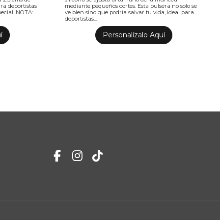
ara deportistas
mediante pequeños cortes. Esta pulsera no solo se
ecial. NOTA:
ve bien sino que podría salvar tu vida, ideal para
deportistas...
í
Personalízalo Aquí