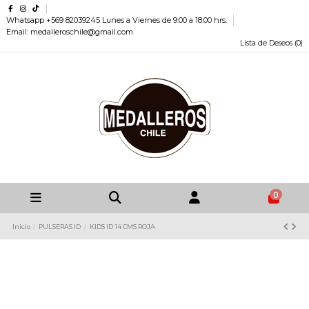
Whatsapp +569 82039245 Lunes a Viernes de 9:00 a 18:00 hrs.
Email: medalleroschile@gmail.com
Lista de Deseos (
0
)
0
Inicio
PULSERAS ID
KIDS ID 14 CMS ROJA