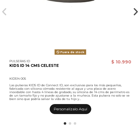
Fuera de stock
PULSERAS ID
$ 10.990
KIDS ID 14 CMS CELESTE
KIDS14 005
Las pulseras KIDS ID de Connect ID, son exclusivas para los más pequeños,
fabricada con silicona cómoda resistente al agua y una placa de acero
inoxidable con hasta 4 líneas de grabado, su silicona de 14 cms de perímetro es
de un tamaño fijo y no puede ajustarse a la muñeca. Esta pulsera no solo se ve
bien sino que podría salvar la vida de tu hijo y...
Personalízalo Aquí